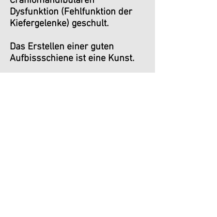
Craniomandibulären
Dysfunktion (Fehlfunktion der
Kiefergelenke) geschult.
Das Erstellen einer guten
Aufbissschiene ist eine Kunst.
Nach meiner Ansicht (und der
einiger Kollegen) muss man
zuerst die Wirbelsäule
korrigieren bevor man eine
Aufbissschiene anfertigt.
Ich löse sämtliche Blockaden bis
zum Fuß bevor so eine Schiene
angepasst wird.
Home
Kontakt