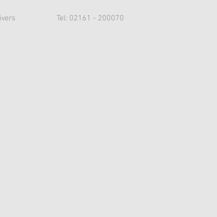
ivers
Tel: 02161 - 200070
s